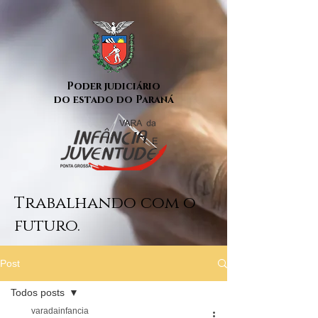
Poder judiciário
do estado do Paraná
Trabalhando com o
futuro.
Post
Todos posts
varadainfancia