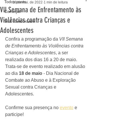
Todos posts
16 de mai. de 2022
1 min de leitura
VII Semana de Enfrentamento às
Começar
Violências contra Crianças e
Sua comunidade
Adolescentes
Confira a programação da 
VII Semana 
de Enfrentamento às Violências contra 
Crianças e Adolescentes
, a ser 
realizada dos dias 16 a 20 de maio. 
Trata-se de evento realizado em alusão 
ao dia 
18 de maio
 - Dia Nacional de 
Combate ao Abuso e à Exploração 
Sexual contra Crianças e 
Adolescentes. 
Confirme sua presença no 
evento
 e 
participe! 