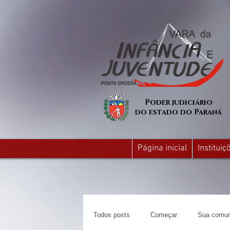
Poder judiciário
do estado do Paraná
Página inicial
Institui
Todos posts
Começar
Sua comun