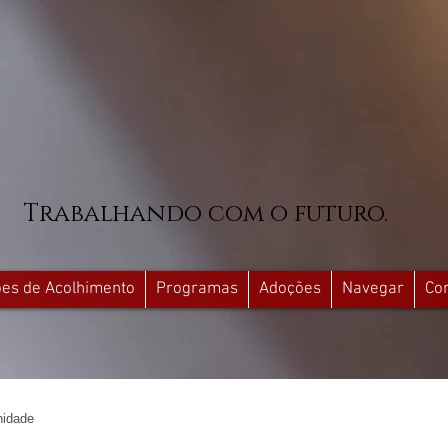
Trabalhando com o futuro.
ções de Acolhimento
Programas
Adoções
Navegar
Co
idade