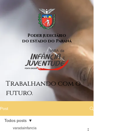
Poder judiciário
do estado do Paraná
Trabalhando com o
futuro.
Post
Todos posts
varadainfancia