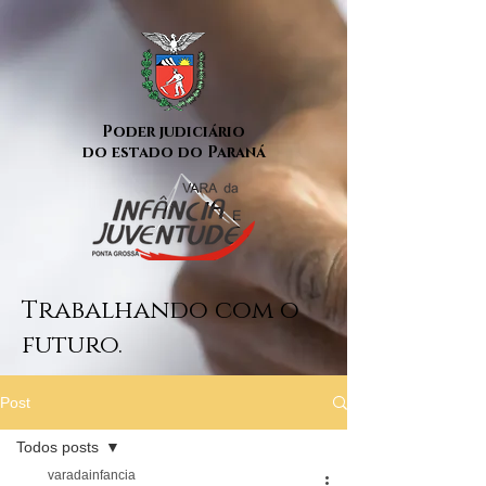
Poder judiciário
do estado do Paraná
Trabalhando com o
futuro.
Post
Todos posts
varadainfancia