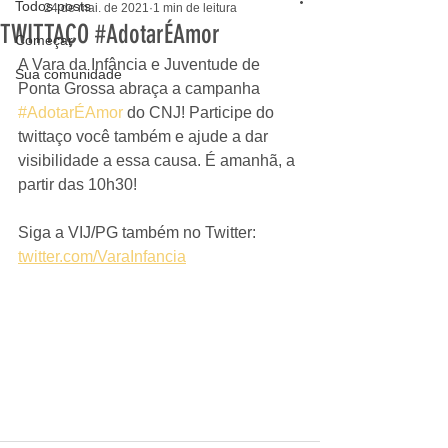
Todos posts
24 de mai. de 2021
1 min de leitura
TWITTAÇO #AdotarÉAmor
Começar
A Vara da Infância e Juventude de 
Sua comunidade
Ponta Grossa abraça a campanha 
#AdotarÉAmor
 do CNJ! Participe do 
twittaço você também e ajude a dar 
visibilidade a essa causa. É amanhã, a 
partir das 10h30!
Siga a VIJ/PG também no Twitter:
twitter.com/VaraInfancia