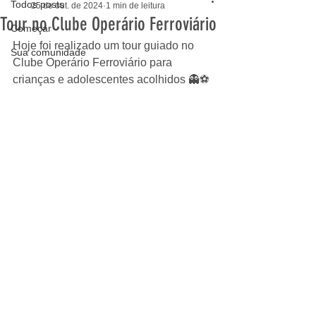
Todos posts
25 de out. de 2024
1 min de leitura
Tour no Clube Operário Ferroviário
Começar
Hoje foi realizado um tour guiado no 
Sua comunidade
Clube Operário Ferroviário para 
crianças e adolescentes acolhidos 👻⚽️