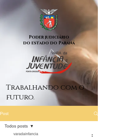
Poder judiciário
do estado do Paraná
Trabalhando com o
futuro.
Post
Todos posts
varadainfancia