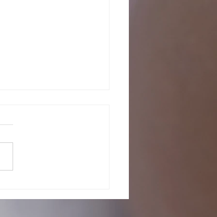
o com os pretendentes já
tados para adoção, em fase de
iação