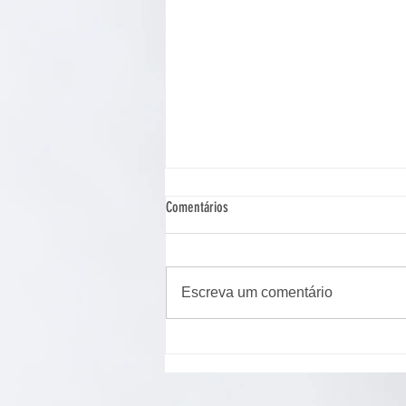
Comentários
Escreva um comentário
Cão de assistência judiciária atua em
Ponta Grossa