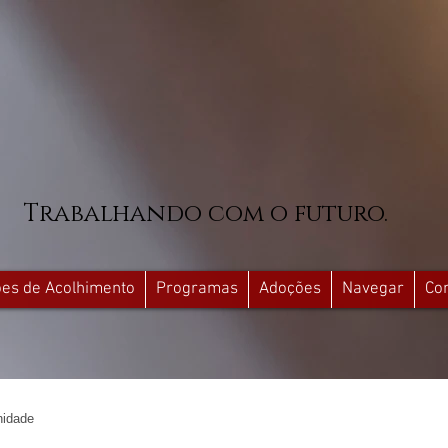
Trabalhando com o futuro.
ções de Acolhimento
Programas
Adoções
Navegar
Co
idade