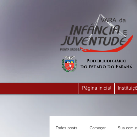
Poder judiciário
do estado do Paraná
Página inicial
Institui
Todos posts
Começar
Sua comun