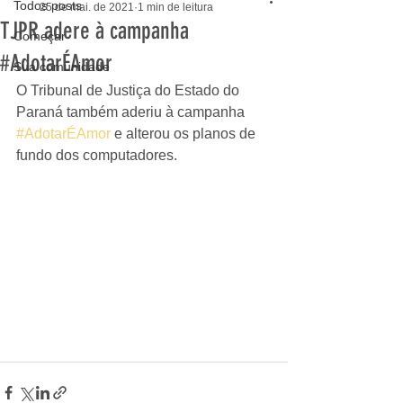
Todos posts
25 de mai. de 2021
1 min de leitura
TJPR adere à campanha
Começar
#AdotarÉAmor
Sua comunidade
O Tribunal de Justiça do Estado do 
Paraná também aderiu à campanha 
#AdotarÉAmor
 e alterou os planos de 
fundo dos computadores.