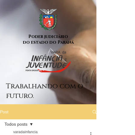
Poder judiciário
do estado do Paraná
Trabalhando com o
futuro.
Post
Todos posts
varadainfancia