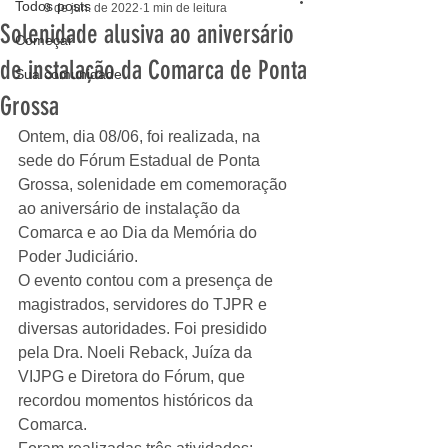
Todos posts
9 de jun. de 2022
1 min de leitura
Solenidade alusiva ao aniversário
Começar
de instalação da Comarca de Ponta
Sua comunidade
Grossa
Ontem, dia 08/06, foi realizada, na 
sede do Fórum Estadual de Ponta 
Grossa, solenidade em comemoração 
ao aniversário de instalação da 
Comarca e ao Dia da Memória do 
Poder Judiciário. 
O evento contou com a presença de 
magistrados, servidores do TJPR e 
diversas autoridades. Foi presidido 
pela Dra. Noeli Reback, Juíza da 
VIJPG e Diretora do Fórum, que 
recordou momentos históricos da 
Comarca.