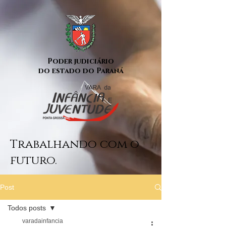
Poder judiciário
do estado do Paraná
Trabalhando com o
futuro.
Post
Todos posts
varadainfancia