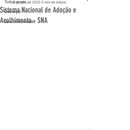
Todos posts
2 de jun. de 2020
0 min de leitura
Sistema Nacional de Adoção e
Começar
Acolhimento - SNA
Sua comunidade