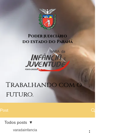
Poder judiciário
do estado do Paraná
Trabalhando com o
futuro.
Post
Todos posts
varadainfancia