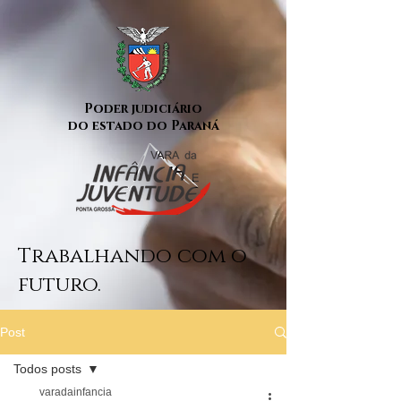
Poder judiciário
do estado do Paraná
Trabalhando com o
futuro.
Post
Todos posts
varadainfancia