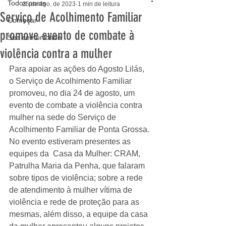
Todos posts
25 de ago. de 2023
1 min de leitura
Serviço de Acolhimento Familiar
Começar
promove evento de combate à
Sua comunidade
violência contra a mulher
Para apoiar as ações do Agosto Lilás, 
o Serviço de Acolhimento Familiar 
promoveu, no dia 24 de agosto, um 
evento de combate a violência contra 
mulher na sede do Serviço de 
Acolhimento Familiar de Ponta Grossa. 
No evento estiveram presentes as 
equipes da  Casa da Mulher: CRAM, 
Patrulha Maria da Penha, que falaram 
sobre tipos de violência; sobre a rede 
de atendimento à mulher vítima de 
violência e rede de proteção para as 
mesmas, além disso, a equipe da casa 