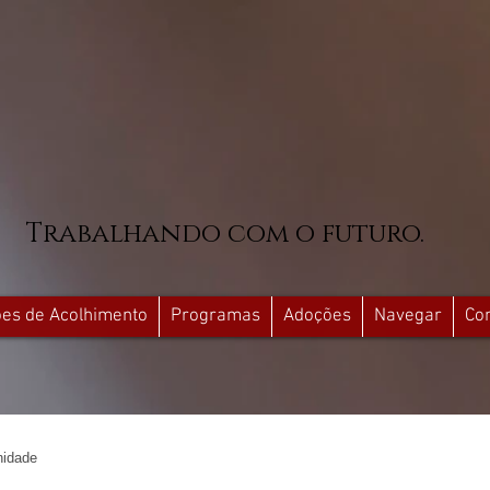
Trabalhando com o futuro.
ções de Acolhimento
Programas
Adoções
Navegar
Co
idade