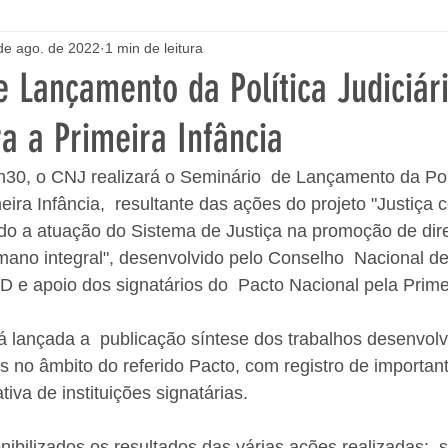
de ago. de 2022
1 min de leitura
 Lançamento da Política Judiciár
a a Primeira Infância
5h30, o CNJ realizará o Seminário  de Lançamento da Polí
eira Infância,  resultante das ações do projeto "Justiça
ndo a atuação do Sistema de Justiça na promoção de dire
ano integral", desenvolvido pelo Conselho  Nacional de
 e apoio dos signatários do  Pacto Nacional pela Primei
 lançada a  publicação síntese dos trabalhos desenvolv
os no âmbito do referido Pacto, com registro de importan
tiva de instituições signatárias. 
bilizados os resultados das várias ações realizadas:  