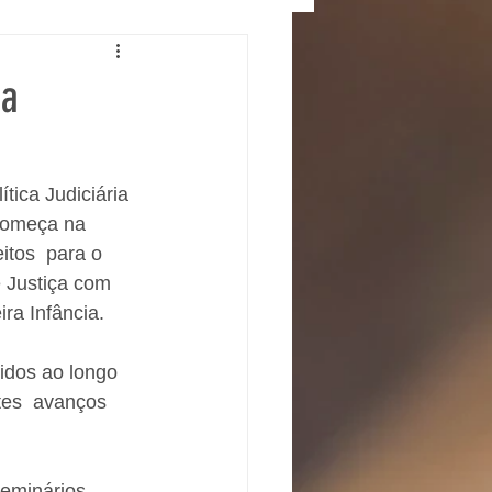
ia
tica Judiciária 
 começa na 
itos  para o 
 Justiça com 
ra Infância. 
idos ao longo 
tes  avanços 
seminários 