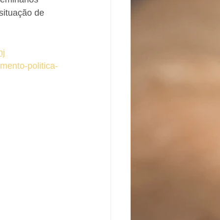
situação de 
nj
amento-politica-