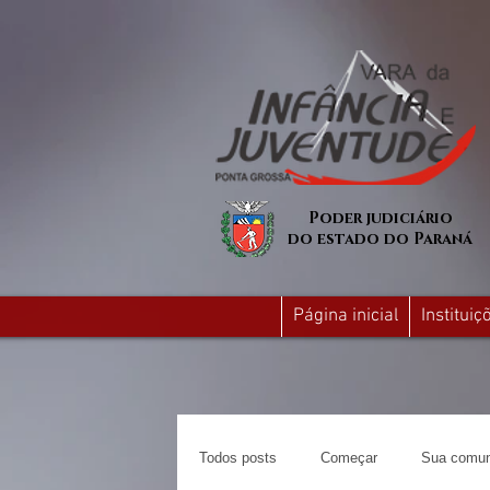
Poder judiciário
do estado do Paraná
Página inicial
Institui
Todos posts
Começar
Sua comun