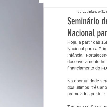
varadainfancia
31 
Seminário de
Nacional par
Hoje, a partir das 1
Nacional para a Prim
Infância:  Fortalece
desenvolvimento hum
financiamento do FDD
Na oportunidade será
dos últimos  três an
promovidos por inicia
Também serão disponi