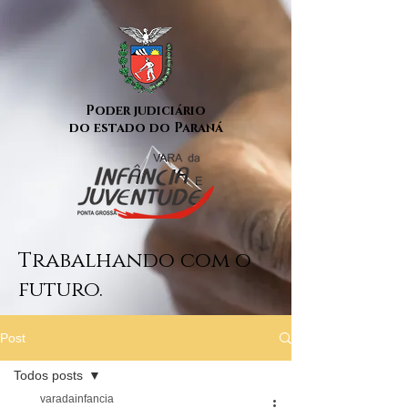
Poder judiciário
do estado do Paraná
Trabalhando com o
futuro.
Post
Todos posts
varadainfancia