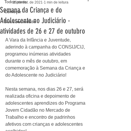
Todos posts
25 de out. de 2021
1 min de leitura
Semana da Criança e do
Começar
Adolescente no Judiciário -
Sua comunidade
atividades de 26 e 27 de outubro
A Vara da Infância e Juventude, 
aderindo à campanha do CONSIJ/CIJ, 
programou inúmeras atividades 
durante o mês de outubro, em 
comemoração à Semana da Criança e 
do Adolescente no Judiciário!
Nesta semana, nos dias 26 e 27, será 
realizada oficina e depoimento de 
adolescentes aprendizes do Programa 
Jovem Cidadão no Mercado de 
Trabalho e encontro de padrinhos 
afetivos com crianças e adolescentes 