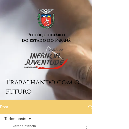
Poder judiciário
do estado do Paraná
Trabalhando com o
futuro.
Post
Todos posts
varadainfancia