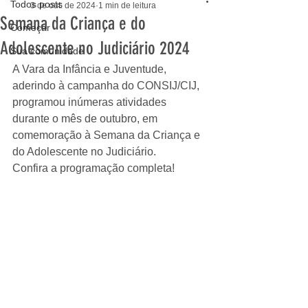
Todos posts
3 de out. de 2024
1 min de leitura
Semana da Criança e do
Começar
Adolescente no Judiciário 2024
Sua comunidade
A Vara da Infância e Juventude, 
aderindo à campanha do CONSIJ/CIJ, 
programou inúmeras atividades 
durante o mês de outubro, em 
comemoração à Semana da Criança e 
do Adolescente no Judiciário.
Confira a programação completa!