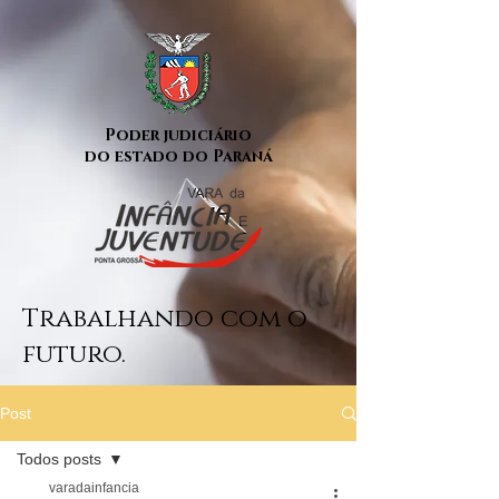
Poder judiciário
do estado do Paraná
Trabalhando com o
futuro.
Post
Todos posts
varadainfancia