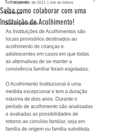
Todos posts
26 de out. de 2021
1 min de leitura
Saiba como colaborar com uma
Começar
Instituição de Acolhimento!
Sua comunidade
As Instituições de Acolhimentos são 
locais provisórios destinados ao 
acolhimento de crianças e 
adolescentes em casos em que todas 
as alternativas de se manter a 
convivência familiar foram esgotadas. 
O Acolhimento Institucional é uma 
medida excepcional e tem a duração 
máxima de dois anos. Durante o 
período de acolhimento são analisadas 
e avaliadas as possibilidades de 
retorno ao convívio familiar, seja em 
família de origem ou família substituta. 