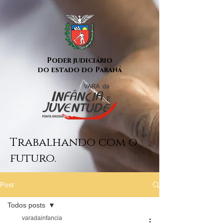
Poder judiciário
do estado do Paraná
Trabalhando com o
futuro.
Post
Todos posts
varadainfancia