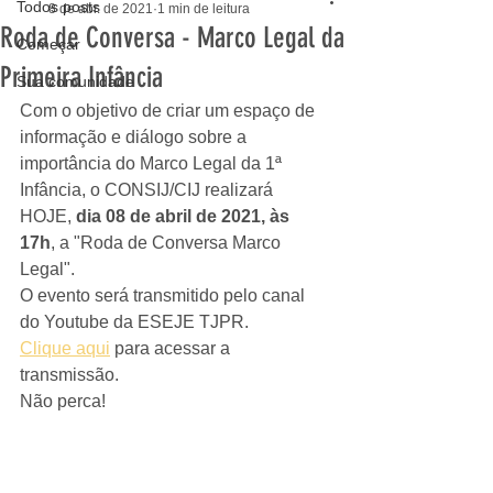
Todos posts
8 de abr. de 2021
1 min de leitura
Roda de Conversa - Marco Legal da
Começar
Primeira Infância
Sua comunidade
Com o objetivo de criar um espaço de 
informação e diálogo sobre a 
importância do Marco Legal da 1ª 
Infância, o CONSIJ/CIJ realizará 
HOJE, 
dia 08 de abril de 2021, às 
17h
, a "Roda de Conversa Marco 
Legal". 
O evento será transmitido pelo canal 
do Youtube da ESEJE TJPR. 
Clique aqui
 para acessar a 
transmissão. 
Não perca!