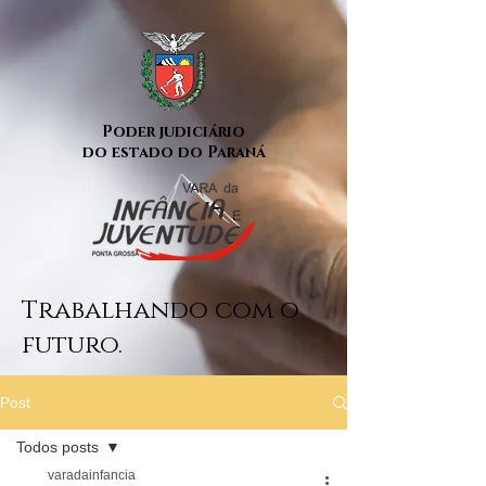
Poder judiciário
do estado do Paraná
Trabalhando com o
futuro.
Post
Todos posts
varadainfancia