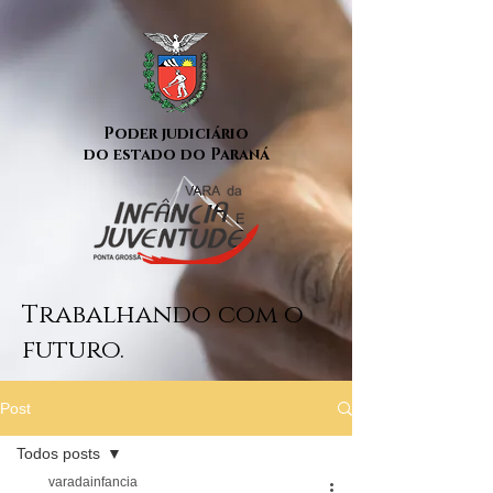
Poder judiciário
do estado do Paraná
Trabalhando com o
futuro.
Post
Todos posts
varadainfancia