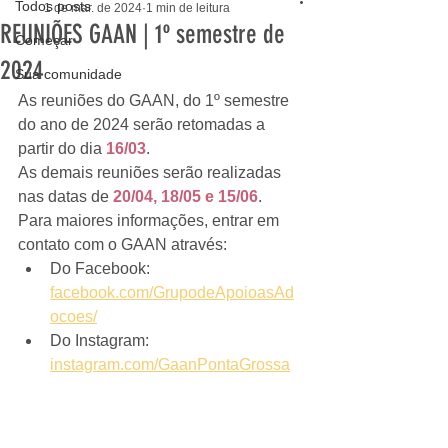
Todos posts
1 de mar. de 2024
1 min de leitura
REUNIÕES GAAN | 1º semestre de
Começar
2024
Sua comunidade
As reuniões do GAAN, do 1º semestre 
do ano de 2024 serão retomadas a 
partir do dia 
16/03
.
As demais reuniões serão realizadas 
nas datas de 
20/04, 18/05 e 15/06
.
Para maiores informações, entrar em 
contato com o GAAN através:
Do Facebook: 
facebook.com/GrupodeApoioasAd
ocoes/
Do Instagram: 
instagram.com/GaanPontaGrossa