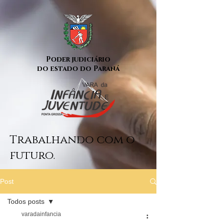
Poder judiciário
do estado do Paraná
Trabalhando com o
futuro.
Post
Todos posts
varadainfancia