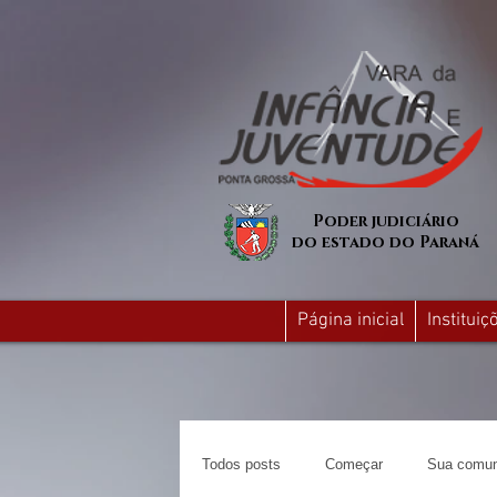
Poder judiciário
do estado do Paraná
Página inicial
Institui
Todos posts
Começar
Sua comun