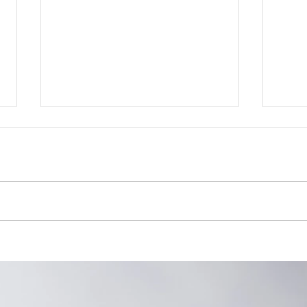
Cão de Assistência Judiciária atua em
Reuniã
Ponta Grossa
habili
reaval