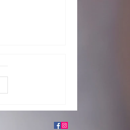
o com os pretendentes já
tados para adoção, em fase de
iação