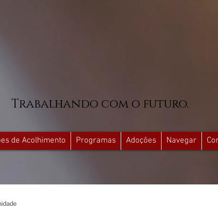
Trabalhando com o futuro.
ções de Acolhimento
Programas
Adoções
Navegar
Co
idade