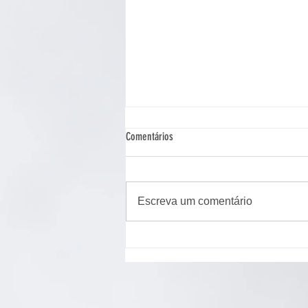
Comentários
Escreva um comentário
Cão de assistência judiciária atua em
Ponta Grossa