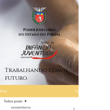
Poder judiciário
do estado do Paraná
Trabalhando com o
futuro.
Post
Todos posts
varadainfancia