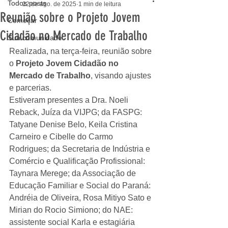
Todos posts
22 de ago. de 2025
1 min de leitura
Reunião sobre o Projeto Jovem
Começar
Cidadão no Mercado de Trabalho
Sua comunidade
Realizada, na terça-feira, reunião sobre 
o 
Projeto Jovem Cidadão no 
Mercado de Trabalho
, visando ajustes 
e parcerias. 
Estiveram presentes a Dra. Noeli 
Reback, Juíza da VIJPG; da FASPG: 
Tatyane Denise Belo, Keila Cristina 
Carneiro e Cibelle do Carmo 
Rodrigues; da Secretaria de Indústria e 
Comércio e Qualificação Profissional: 
Taynara Merege; da Associação de 
Educação Familiar e Social do Paraná: 
Andréia de Oliveira, Rosa Mitiyo Sato e 
Mirian do Rocio Simiono; do NAE: 
assistente social Karla e estagiária 