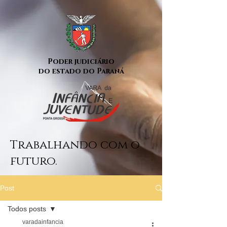
Poder judiciário
do estado do Paraná
Trabalhando com o
futuro.
Post
Todos posts
varadainfancia