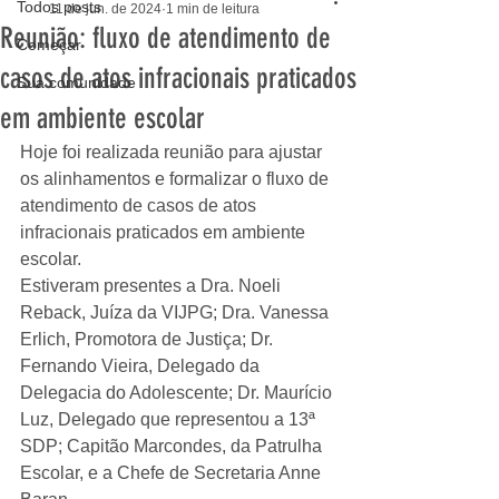
Todos posts
11 de jun. de 2024
1 min de leitura
Reunião: fluxo de atendimento de
Começar
casos de atos infracionais praticados
Sua comunidade
em ambiente escolar
Hoje foi realizada reunião para ajustar 
os alinhamentos e formalizar o fluxo de 
atendimento de casos de atos 
infracionais praticados em ambiente 
escolar. 
Estiveram presentes a Dra. Noeli 
Reback, Juíza da VIJPG; Dra. Vanessa 
Erlich, Promotora de Justiça; Dr. 
Fernando Vieira, Delegado da 
Delegacia do Adolescente; Dr. Maurício 
Luz, Delegado que representou a 13ª 
SDP; Capitão Marcondes, da Patrulha 
Escolar, e a Chefe de Secretaria Anne 