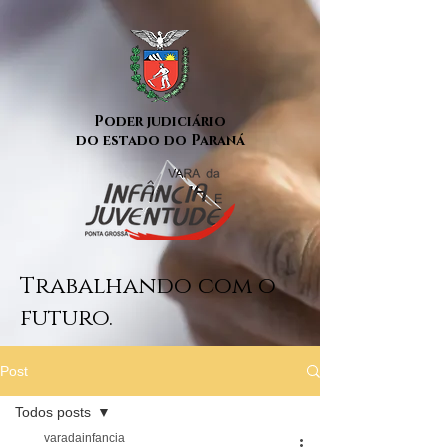
Poder judiciário
do estado do Paraná
Trabalhando com o
futuro.
Post
Todos posts
varadainfancia