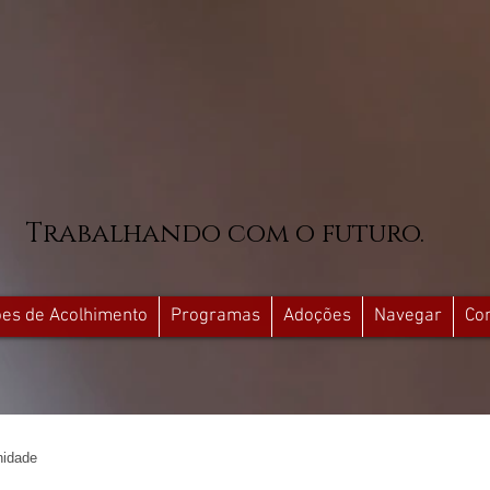
Trabalhando com o futuro.
ções de Acolhimento
Programas
Adoções
Navegar
Co
idade