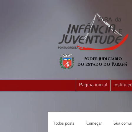
Poder judiciário
do estado do Paraná
Página inicial
Institui
Todos posts
Começar
Sua comun