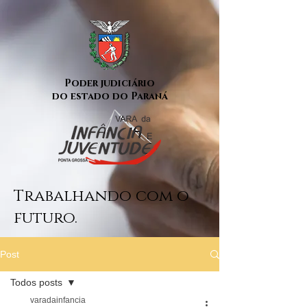
Poder judiciário
do estado do Paraná
Trabalhando com o
futuro.
Post
Todos posts
varadainfancia