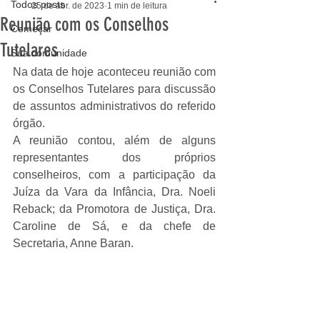
Todos posts
25 de abr. de 2023
1 min de leitura
Reunião com os Conselhos
Começar
Tutelares
Sua comunidade
Na data de hoje aconteceu reunião com 
os Conselhos Tutelares para discussão 
de assuntos administrativos do referido 
órgão. 
A reunião contou, além de alguns 
representantes dos próprios 
conselheiros, com a participação da 
Juíza da Vara da Infância, Dra. Noeli 
Reback; da Promotora de Justiça, Dra. 
Caroline de Sá, e da chefe de 
Secretaria, Anne Baran.