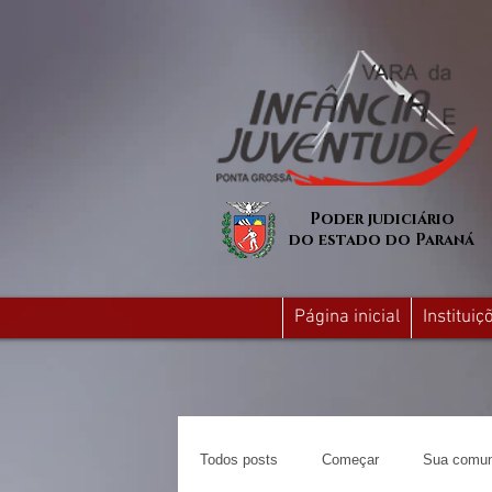
Poder judiciário
do estado do Paraná
Página inicial
Institui
Todos posts
Começar
Sua comun