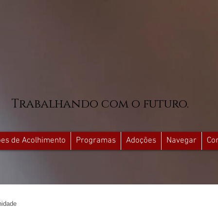
Trabalhando com o futuro.
ções de Acolhimento
Programas
Adoções
Navegar
Co
idade