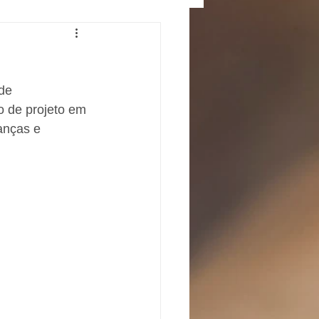
de 
o de projeto em 
anças e 