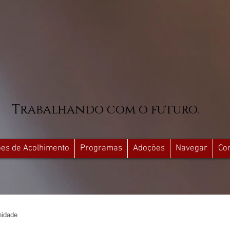
Trabalhando com o futuro.
ções de Acolhimento
Programas
Adoções
Navegar
Co
idade