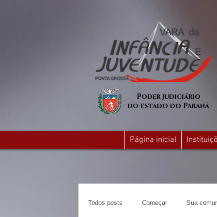
Poder judiciário
do estado do Paraná
Página inicial
Institui
Todos posts
Começar
Sua comun