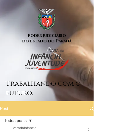
Poder judiciário
do estado do Paraná
Trabalhando com o
futuro.
Post
Todos posts
varadainfancia