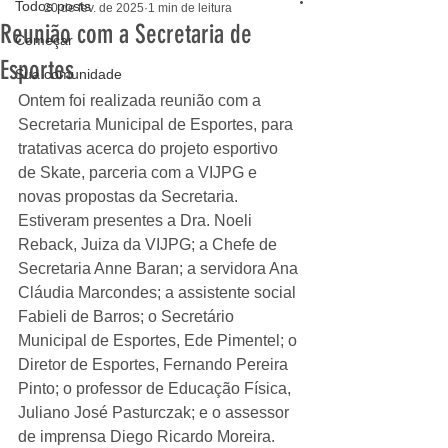
Todos posts
20 de fev. de 2025
1 min de leitura
Reunião com a Secretaria de
Começar
Esportes
Sua comunidade
Ontem foi realizada reunião com a 
Secretaria Municipal de Esportes
, para 
tratativas acerca do projeto esportivo 
de Skate, 
parceria com a VIJPG e 
novas propostas da Secretaria.
Estiveram presentes a Dra. Noeli 
Reback, Juiza da VIJPG; a Chefe de 
Secretaria Anne Baran; a servidora Ana 
Cláudia Marcondes; a assistente social 
Fabieli de Barros; o Secretário 
Municipal de Esportes, Ede Pimentel; o 
Diretor de Esportes, Fernando Pereira 
Pinto; o professor de Educação Física, 
Juliano José Pasturczak; e o assessor 
de imprensa Diego Ricardo Moreira. 