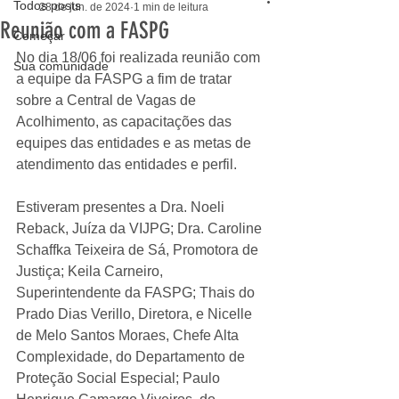
Todos posts
28 de jun. de 2024
1 min de leitura
Reunião com a FASPG
Começar
No dia 18/06 foi realizada reunião com 
Sua comunidade
a equipe da FASPG a fim de tratar 
sobre a Central de Vagas de 
Acolhimento, as capacitações das 
equipes das entidades e as metas de 
atendimento das entidades e perfil.
Estiveram presentes a Dra. Noeli 
Reback, Juíza da VIJPG; Dra. Caroline 
Schaffka Teixeira de Sá, Promotora de 
Justiça; Keila Carneiro, 
Superintendente da FASPG; Thais do 
Prado Dias Verillo, Diretora, e Nicelle 
de Melo Santos Moraes, Chefe Alta 
Complexidade, do Departamento de 
Proteção Social Especial; Paulo 