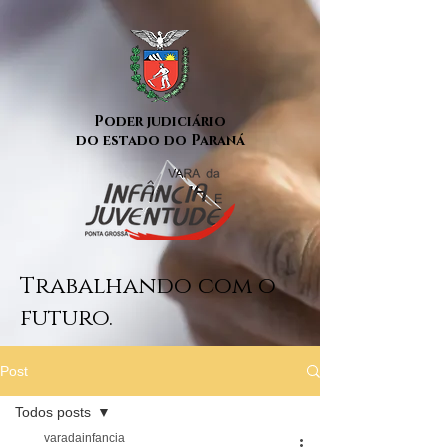
Poder judiciário
do estado do Paraná
Trabalhando com o
futuro.
Post
Todos posts
varadainfancia