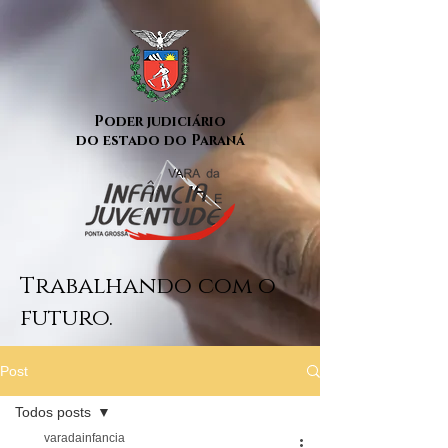
Poder judiciário
do estado do Paraná
Trabalhando com o
futuro.
Post
Todos posts
varadainfancia