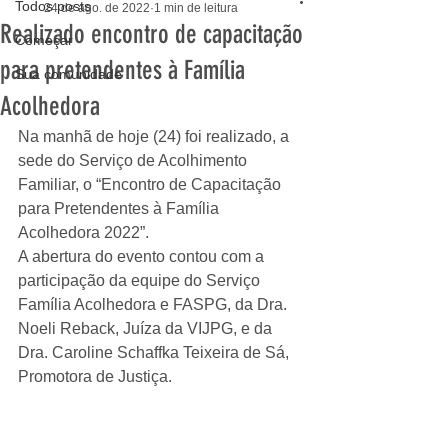
Todos posts
24 de ago. de 2022
1 min de leitura
Realizado encontro de capacitação
Começar
para pretendentes à Família
Sua comunidade
Acolhedora
Na manhã de hoje (24) foi realizado, a 
sede do Serviço de Acolhimento 
Familiar, o “Encontro de Capacitação 
para Pretendentes à Família 
Acolhedora 2022”. 
A abertura do evento contou com a 
participação da equipe do Serviço 
Família Acolhedora e FASPG, da Dra. 
Noeli Reback, Juíza da VIJPG, e da 
Dra. Caroline Schaffka Teixeira de Sá, 
Promotora de Justiça. 