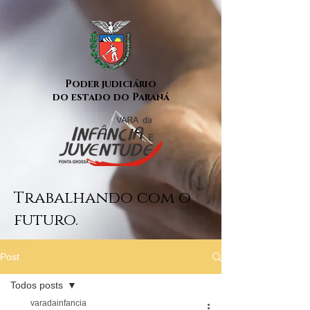
Poder judiciário
do estado do Paraná
Trabalhando com o
futuro.
Post
Todos posts
varadainfancia