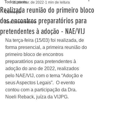
Todos posts
21 de mar. de 2022
1 min de leitura
Realizada reunião do primeiro bloco
Começar
dos encontros preparatórios para
Sua comunidade
pretendentes à adoção - NAE/VIJ
Na terça-feira (15/03) foi realizada, de 
forma presencial, a primeira reunião do 
primeiro bloco de encontros 
preparatórios para pretendentes à 
adoção do ano de 2022, realizados 
pelo NAE/VIJ, com o tema “Adoção e 
seus Aspectos Legais”.  O evento 
contou com a participação da Dra. 
Noeli Reback, juíza da VIJPG.