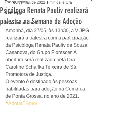
Todos posts
26 de mai. de 2022
1 min de leitura
Psicóloga Renata Pauliv realizará
Começar
palestra na Semana da Adoção
Sua comunidade
Amanhã, dia 27/05, às 13h30, a VIJPG 
realizará a palestra com a participação 
da Psicóloga Renata Pauliv de Souza 
Casanova, do Grupo Florescer. A 
abertura será realizada pela Dra. 
Caroline Schaffka Teixeira de Sá, 
Promotora de Justiça.
O evento é destinado às pessoas 
habilitadas para adoção na Comarca 
de Ponta Grossa, no ano de 2021.
#AdotarÉAmor