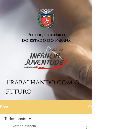
Poder judiciário
do estado do Paraná
Trabalhando com o
futuro.
Post
Todos posts
varadainfancia