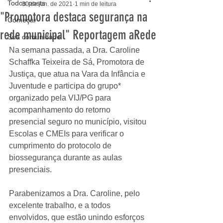
Todos posts
30 de jun. de 2021
1 min de leitura
"Promotora destaca segurança na
Começar
rede municipal" Reportagem aRede
Sua comunidade
Na semana passada, a Dra. Caroline 
Schaffka Teixeira de Sá, Promotora de 
Justiça, que atua na Vara da Infância e 
Juventude e participa do grupo* 
organizado pela VIJ/PG para 
acompanhamento do retorno 
presencial seguro no município, visitou 
Escolas e CMEIs para verificar o 
cumprimento do protocolo de 
biossegurança durante as aulas 
presenciais.
Parabenizamos a Dra. Caroline, pelo 
excelente trabalho, e a todos 
envolvidos, que estão unindo esforços 