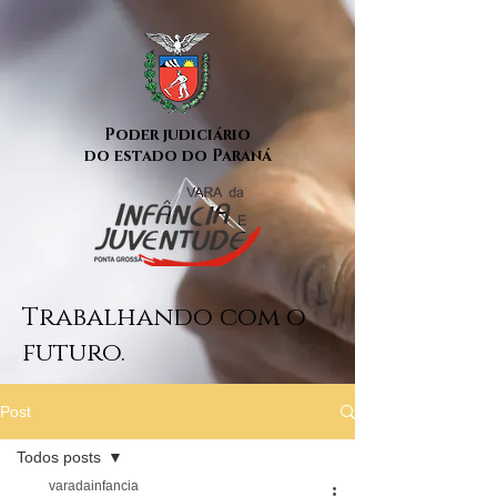
Poder judiciário
do estado do Paraná
Trabalhando com o
futuro.
Post
Todos posts
varadainfancia