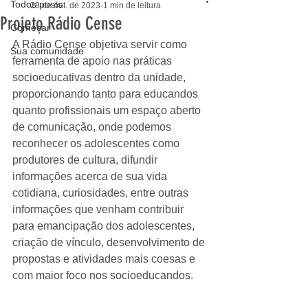
Todos posts
28 de out. de 2023
1 min de leitura
Projeto Rádio Cense
Começar
A Rádio Cense objetiva servir como 
Sua comunidade
ferramenta de apoio nas práticas 
socioeducativas dentro da unidade, 
proporcionando tanto para educandos 
quanto profissionais um espaço aberto 
de comunicação, onde podemos 
reconhecer os adolescentes como 
produtores de cultura, difundir 
informações acerca de sua vida 
cotidiana, curiosidades, entre outras 
informações que venham contribuir 
para emancipação dos adolescentes, 
criação de vínculo, desenvolvimento de 
propostas e atividades mais coesas e 
com maior foco nos socioeducandos.