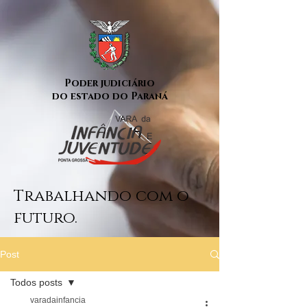
Poder judiciário
do estado do Paraná
Trabalhando com o
futuro.
Post
Todos posts
varadainfancia