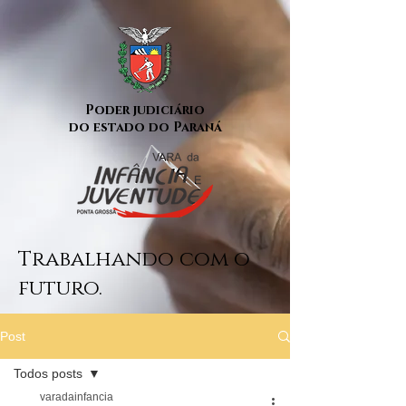
Poder judiciário
do estado do Paraná
Trabalhando com o
futuro.
Post
Todos posts
varadainfancia