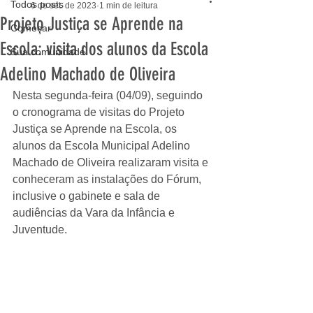
Todos posts
6 de set. de 2023
1 min de leitura
Projeto Justiça se Aprende na
Começar
Escola: visita dos alunos da Escola
Sua comunidade
Adelino Machado de Oliveira
Nesta segunda-feira (04/09), seguindo 
o cronograma de visitas do Projeto 
Justiça se Aprende na Escola, os 
alunos da Escola Municipal Adelino 
Machado de Oliveira realizaram visita e 
conheceram as instalações do Fórum, 
inclusive o gabinete e sala de 
audiências da Vara da Infância e 
Juventude.