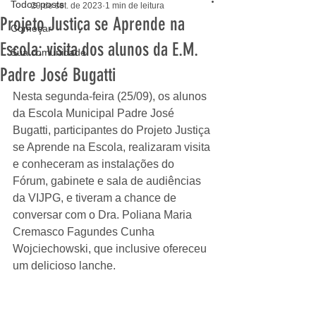
Todos posts
29 de set. de 2023
1 min de leitura
Projeto Justiça se Aprende na
Começar
Escola: visita dos alunos da E.M.
Sua comunidade
Padre José Bugatti
Nesta segunda-feira (25/09), os alunos 
da Escola Municipal Padre José 
Bugatti, participantes do Projeto Justiça 
se Aprende na Escola, realizaram visita 
e conheceram as instalações do 
Fórum, gabinete e sala de audiências 
da VIJPG, e tiveram a chance de 
conversar com o Dra. Poliana Maria 
Cremasco Fagundes Cunha 
Wojciechowski, que inclusive ofereceu 
um delicioso lanche.