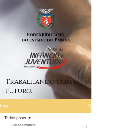
Poder judiciário
do estado do Paraná
Trabalhando com o
futuro.
Post
Todos posts
varadainfancia