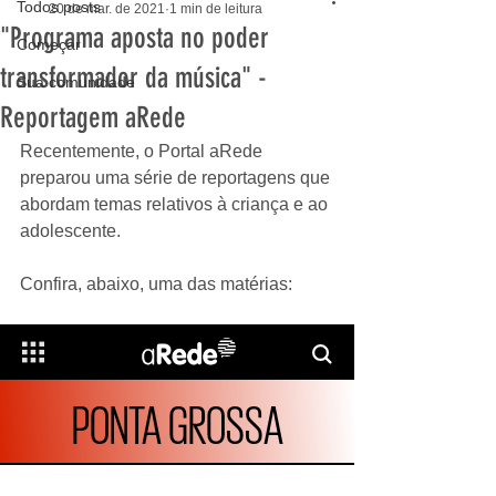
Todos posts
20 de mar. de 2021
1 min de leitura
"Programa aposta no poder
Começar
transformador da música" -
Sua comunidade
Reportagem aRede
Recentemente, o Portal aRede 
preparou uma série de reportagens que 
abordam temas relativos à criança e ao 
adolescente. 
Confira, abaixo, uma das matérias: 