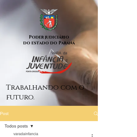
Poder judiciário
do estado do Paraná
Trabalhando com o
futuro.
Post
Todos posts
varadainfancia