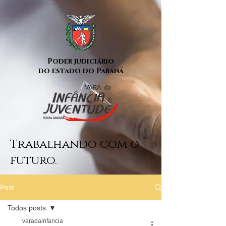
Poder judiciário
do estado do Paraná
Trabalhando com o
futuro.
Post
Todos posts
varadainfancia