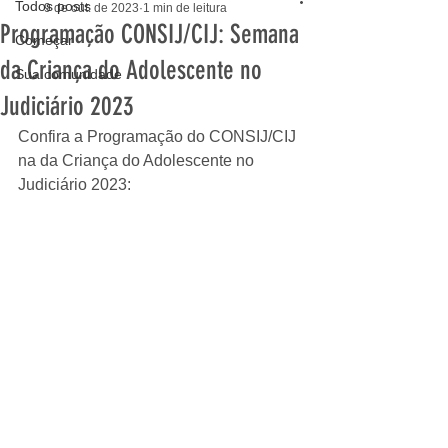
Todos posts
9 de out. de 2023
1 min de leitura
Programação CONSIJ/CIJ: Semana
Começar
da Criança do Adolescente no
Sua comunidade
Judiciário 2023
Confira a Programação do CONSIJ/CIJ 
na da Criança do Adolescente no 
Judiciário 2023: