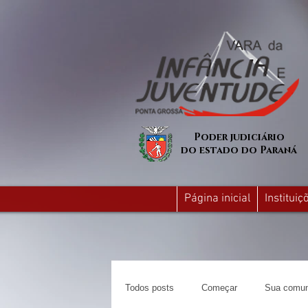
Poder judiciário
do estado do Paraná
Página inicial
Institui
Todos posts
Começar
Sua comun