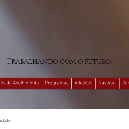
Trabalhando com o futuro.
ções de Acolhimento
Programas
Adoções
Navegar
Co
idade