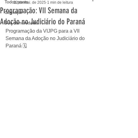
Todos posts
22 de mai. de 2025
1 min de leitura
Programação: VII Semana da
Começar
Adoção no Judiciário do Paraná
Sua comunidade
Programação da VIJPG para a VII 
Semana da Adoção no Judiciário do 
Paraná 🗓