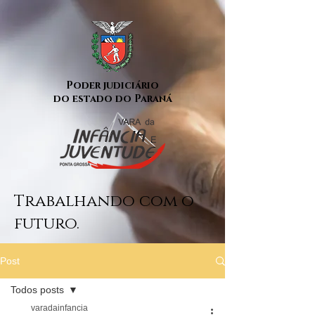
Poder judiciário
do estado do Paraná
Trabalhando com o
futuro.
Post
Todos posts
varadainfancia