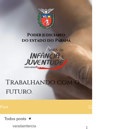
Poder judiciário
do estado do Paraná
Trabalhando com o
futuro.
Post
Todos posts
varadainfancia