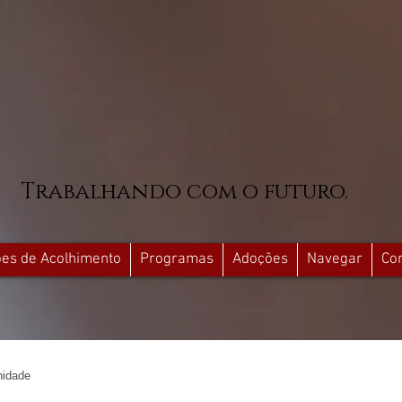
Trabalhando com o futuro.
ções de Acolhimento
Programas
Adoções
Navegar
Co
idade