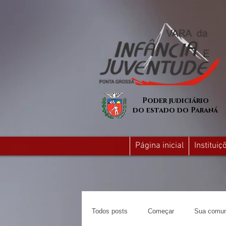
Poder judiciário
do estado do Paraná
Página inicial
Institui
Todos posts
Começar
Sua comun