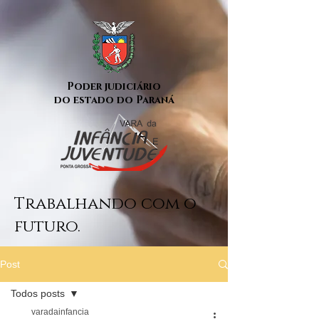
Poder judiciário
do estado do Paraná
Trabalhando com o
futuro.
Post
Todos posts
varadainfancia