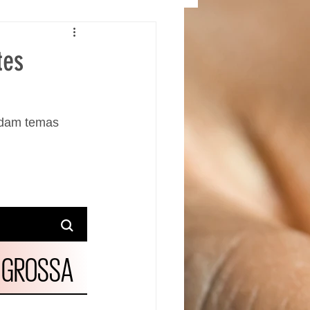
tes
rdam temas 