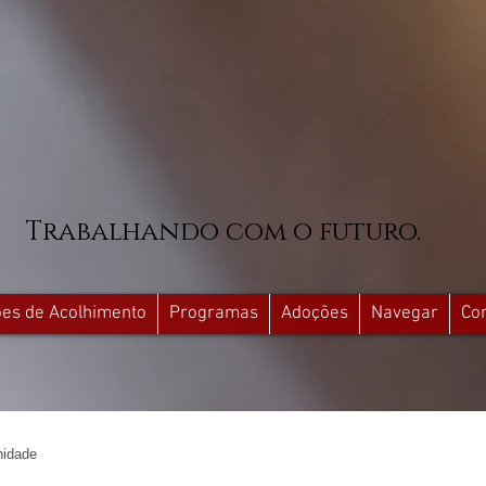
Trabalhando com o futuro.
ções de Acolhimento
Programas
Adoções
Navegar
Co
idade