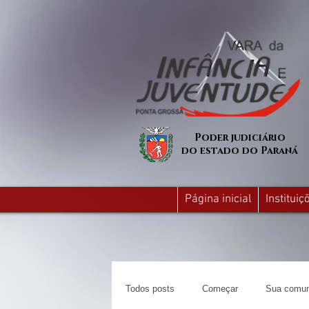
Poder judiciário
do estado do Paraná
Página inicial
Institui
Todos posts
Começar
Sua comun