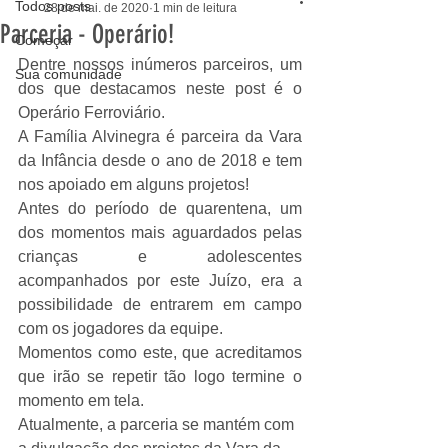
Todos posts
28 de mai. de 2020
1 min de leitura
Parceria - Operário!
Começar
Dentre nossos inúmeros parceiros, um 
Sua comunidade
dos que destacamos neste post é o 
Operário Ferroviário.
A Família Alvinegra é parceira da Vara 
da Infância desde o ano de 2018 e tem 
nos apoiado em alguns projetos!
Antes do período de quarentena, um 
dos momentos mais aguardados pelas 
crianças e adolescentes 
acompanhados por este Juízo, era a 
possibilidade de entrarem em campo 
com os jogadores da equipe.
Momentos como este, que acreditamos 
que irão se repetir tão logo termine o 
momento em tela.
Atualmente, a parceria se mantém com 