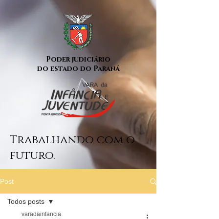
Poder judiciário
do estado do Paraná
Trabalhando com o
futuro.
Post
Todos posts
varadainfancia