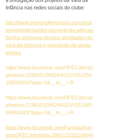
a divulgação dos projetos da Vara da 
Infância nas redes sociais do clube:
http://www.operarioferroviario.com.br/ar
quivos/noticias/dia-nacional-da-adocao-
familia-alvinegra-divulga-atividades-da-
vara-da-infancia-e-juventude-de-ponta-
grossa
https://www.facebook.com/OFECoficial/
photos/a.228655100628402/15351054
16650024/?type=3&__tn__=-R
https://www.facebook.com/OFECoficial/
photos/a.228655100628402/15351045
59983443/?type=3&__tn__=-R
https://www.facebook.com/FamiliaAlvin
egraOFEC/photos/a.186013332224944