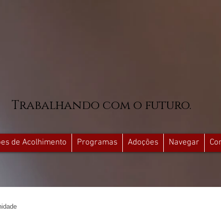
Trabalhando com o futuro.
ções de Acolhimento
Programas
Adoções
Navegar
Co
idade