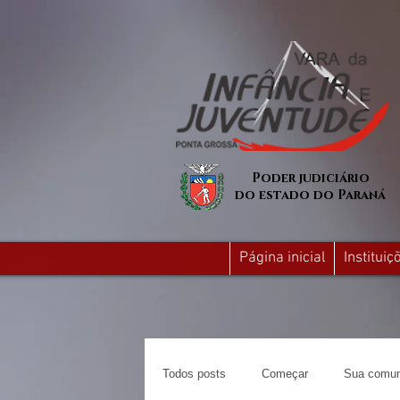
Poder judiciário
do estado do Paraná
Página inicial
Institui
Todos posts
Começar
Sua comun