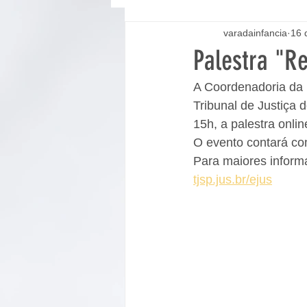
varadainfancia
16 
Palestra "Re
A Coordenadoria da I
Tribunal de Justiça 
15h, a palestra onlin
O evento contará com
Para maiores informa
tjsp.jus.br/ejus