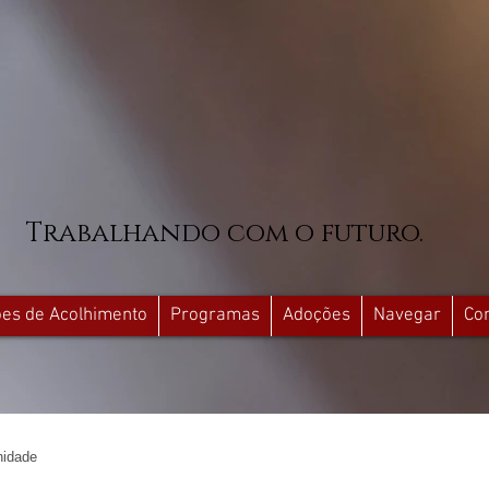
Trabalhando com o futuro.
ções de Acolhimento
Programas
Adoções
Navegar
Co
idade