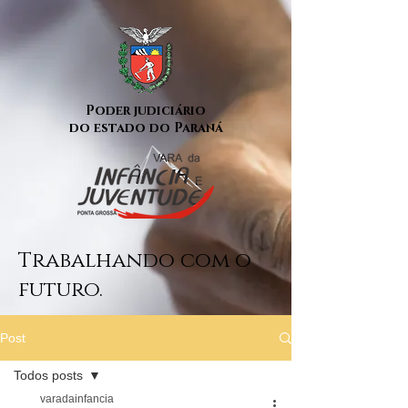
Poder judiciário
do estado do Paraná
Trabalhando com o
futuro.
Post
Todos posts
varadainfancia