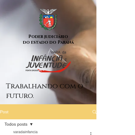
Poder judiciário
do estado do Paraná
Trabalhando com o
futuro.
Post
Todos posts
varadainfancia