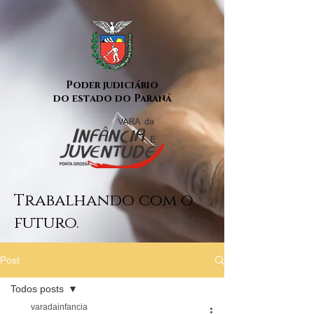
Poder judiciário
do estado do Paraná
Trabalhando com o
futuro.
Post
Todos posts
varadainfancia