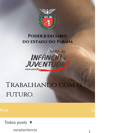
Poder judiciário
do estado do Paraná
Trabalhando com o
futuro.
Post
Todos posts
varadainfancia