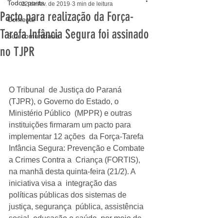
Todos posts
22 de fev. de 2019
3 min de leitura
Pacto para realização da Força-
Começar
Tarefa Infância Segura foi assinado
Sua comunidade
no TJPR
O Tribunal  de Justiça do Paraná 
(TJPR), o Governo do Estado, o 
Ministério Público  (MPPR) e outras 
instituições firmaram um pacto para 
implementar 12 ações  da Força-Tarefa 
Infância Segura: Prevenção e Combate 
a Crimes Contra a  Criança (FORTIS), 
na manhã desta quinta-feira (21/2). A 
iniciativa visa a  integração das 
políticas públicas dos sistemas de 
justiça, segurança  pública, assistência 